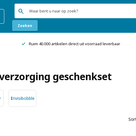
search
re
Zoeken
done
Ruim 40.000 artikelen direct uit voorraad leverbaar
verzorging geschenkset
w
Invisibobble
Sor