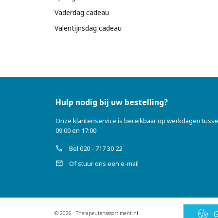
Vaderdag cadeau
Valentijnsdag cadeau
Hulp nodig bij uw bestelling?
Onze klantenservice is bereikbaar op werkdagen tuss
09:00 en 17:00
call
Bel 020 - 717 30 22
mail
Of stuur ons een e-mail
G
© 2026 - Therapeutenassortiment.nl