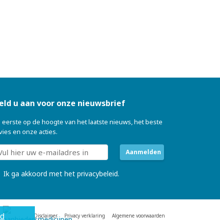
eld u aan voor onze nieuwsbrief
s eerste op de hoogte van het laatste nieuws, het beste
vies en onze acties.
Aanmelden
Ik ga akkoord met
het privacybeleid
.
rd
Disclaimer
Privacy verklaring
Algemene voorwaarden