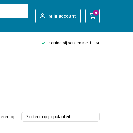
0
person
shopping_cart
Mijn account
done
Korting bij betalen met iDEAL
teren op: