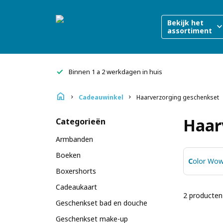
Bekijk het
expand_mo
assortiment
done
Binnen 1 a 2 werkdagen in huis
home
Cadeauwinkel
Haarverzorging geschenkset
chevron_right
chevron_right
Haar
Categorieën
Armbanden
Boeken
Color Wo
Boxershorts
Cadeaukaart
2 producten
Geschenkset bad en douche
Geschenkset make-up