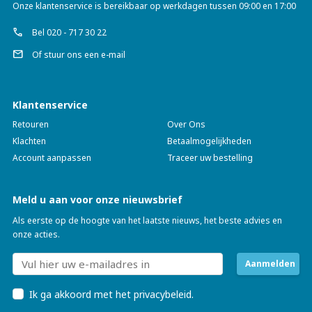
Onze klantenservice is bereikbaar op werkdagen tussen 09:00 en 17:00
call
Bel 020 - 717 30 22
mail
Of stuur ons een e-mail
Klantenservice
Retouren
Over Ons
Klachten
Betaalmogelijkheden
Account aanpassen
Traceer uw bestelling
Meld u aan voor onze nieuwsbrief
Als eerste op de hoogte van het laatste nieuws, het beste advies en
onze acties.
Aanmelden
Ik ga akkoord met
het privacybeleid
.